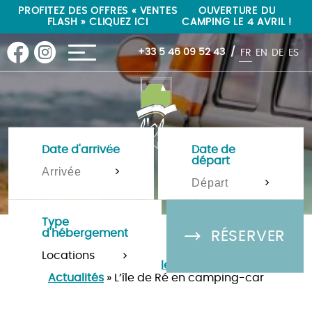
"
"
PROFITEZ DES OFFRES « VENTES
OUVERTURE DU
FLASH » CLIQUEZ ICI
CAMPING LE 4 AVRIL !
+33 5 46 09 52 43
FR
EN
DE
ES
Date d'arrivée
Date de
départ
>
>
Type
d'hébergement
RÉSERVER
>
Camping Île de Ré 4 étoiles à La-Flotte-en-Ré
»
Actualités
»
L’île de Ré en camping-car