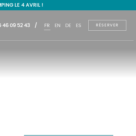
ING LE 4 AVRIL !
5 46 09 52 43
FR
EN
DE
ES
RÉSERVER