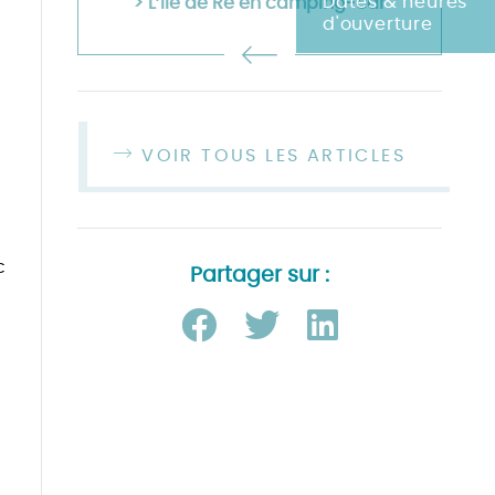
Dates & heures
> L’île de Ré en camping-car
d'ouverture
VOIR TOUS LES ARTICLES
c
Partager sur :