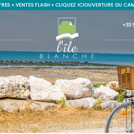
RES « VENTES FLASH » CLIQUEZ ICI
OUVERTURE DU CAMP
+33 