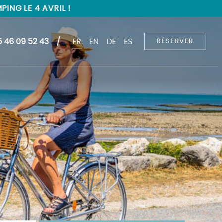
ING LE 4 AVRIL !
5 46 09 52 43
FR
EN
DE
ES
RÉSERVER