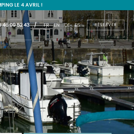
ING LE 4 AVRIL !
5 46 09 52 43
FR
EN
DE
ES
RÉSERVER