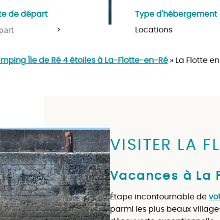
te de départ
Type d'hébergement
>
mping Île de Ré 4 étoiles à La-Flotte-en-Ré
»
La Flotte en
VISITER LA F
Vacances à La F
Étape incontournable de
vot
parmi les plus beaux village