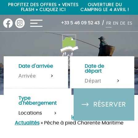
"
"
PROFITEZ DES OFFRES « VENTES
OUVERTURE DU
FLASH » CLIQUEZ ICI
CAMPING LE 4 AVRIL !
+33 5 46 09 52 43
FR
EN
DE
ES
Date d'arrivée
Date de
départ
>
>
Type
d'hébergement
RÉSERVER
>
Camping Île de Ré 4 étoiles à La-Flotte-en-Ré
»
Actualités
»
Pêche à pied Charente Maritime