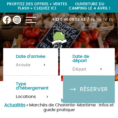
"
"
PROFITEZ DES OFFRES « VENTES
OUVERTURE DU
FLASH » CLIQUEZ ICI
CAMPING LE 4 AVRIL !
+33 5 46 09 52 43
FR
EN
DE
ES
Date d'arrivée
Date de
départ
>
>
Type
d'hébergement
RÉSERVER
>
Camping Île de Ré 4 étoiles à La-Flotte-en-Ré
»
Actualités
»
Marchés de Charente-Maritime : infos et
guide pratique