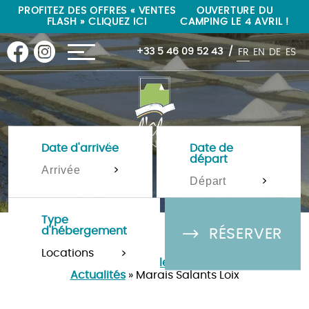
"
"
PROFITEZ DES OFFRES « VENTES
OUVERTURE DU
FLASH » CLIQUEZ ICI
CAMPING LE 4 AVRIL !
+33 5 46 09 52 43
FR
EN
DE
ES
Date d'arrivée
Date de
départ
>
>
Type
d'hébergement
RÉSERVER
>
Camping Île de Ré 4 étoiles à La-Flotte-en-Ré
»
Actualités
»
Marais Salants Loix