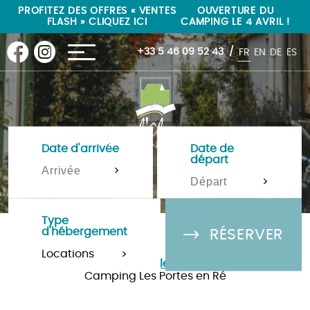
"
"
PROFITEZ DES OFFRES « VENTES
OUVERTURE DU
FLASH » CLIQUEZ ICI
CAMPING LE 4 AVRIL !
+33 5 46 09 52 43
FR
EN
DE
ES
Date d'arrivée
Date de
départ
>
>
Type
d'hébergement
RÉSERVER
>
Camping Île de Ré 4 étoiles à La-Flotte-en-Ré
»
Camping Les Portes en Ré