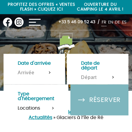
"
"
PROFITEZ DES OFFRES « VENTES
OUVERTURE DU
FLASH » CLIQUEZ ICI
CAMPING LE 4 AVRIL !
+33 5 46 09 52 43
FR
EN
DE
ES
Date d'arrivée
Date de
départ
>
>
Type
d'hébergement
RÉSERVER
>
Camping Île de Ré 4 étoiles à La-Flotte-en-Ré
»
Actualités
»
Glaciers à l’île de Ré