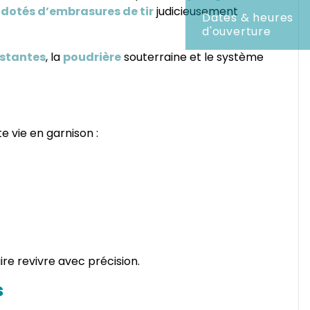
dotés d’embrasures de tir
judicieusement
Dates & heures
d'ouverture
istantes
, la
poudrière
souterraine et le système
te vie en garnison :
aire revivre avec précision.
s