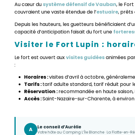
Au cœur du
système défensif de Vauban
, le For
couvraient une vaste étendue de l’
estuaire
, prêts
Depuis les hauteurs, les guetteurs bénéficiaient d’
capacité d’anticipation faisait du fort une
fortere
Visiter le Fort Lupin : horai
Le fort est ouvert aux
visites guidées
animées par 
:
Horaires :
visites d’avril à octobre, généraleme
Tarifs :
tarif adulte standard, tarif réduit pour
Réservation :
recommandée en haute saison, in
Accès :
Saint-Nazaire-sur-Charente, à environ 
Le conseil d’Aurélie
A
Votre hôte au Camping L’Île Blanche · La Flotte-en-Ré