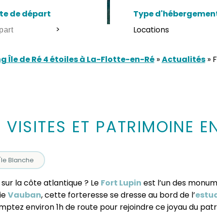
te de départ
Type d'hébergemen
>
 Île de Ré 4 étoiles à La-Flotte-en-Ré
»
Actualités
»
F
E, VISITES ET PATRIMOINE
Île Blanche
sur la côte atlantique ? Le
Fort Lupin
est l’un des monume
nie
Vauban
, cette forteresse se dresse au bord de l’
estua
omptez environ 1h de route pour rejoindre ce joyau du pat