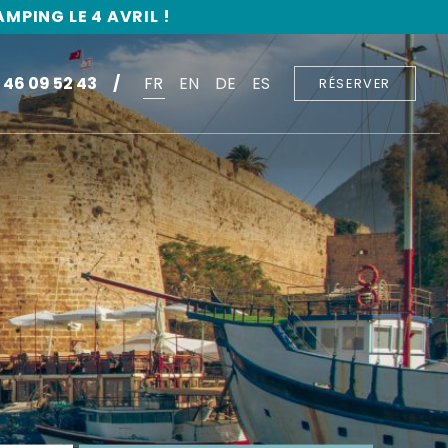
PING LE 4 AVRIL !
 46 09 52 43
FR
EN
DE
ES
RÉSERVER