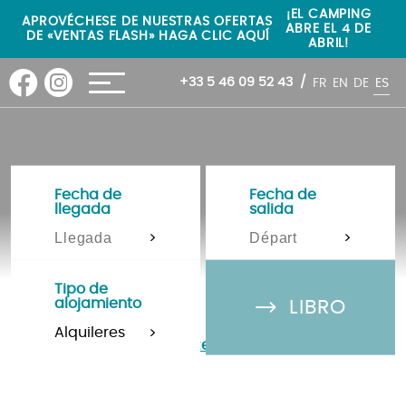
"
"
¡EL CAMPING
APROVÉCHESE DE NUESTRAS OFERTAS
ABRE EL 4 DE
DE «VENTAS FLASH» HAGA CLIC AQUÍ
ABRIL!
+33 5 46 09 52 43
FR
EN
DE
ES
Fecha de
Fecha de
llegada
salida
>
>
Tipo de
alojamiento
LIBRO
>
Camping Isla de Re
»
Las actividades